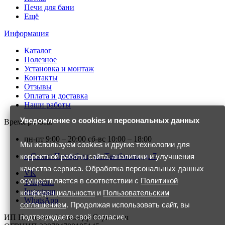
Печи для бани
Ещё
Информация
Каталог
Полезное
Установка и монтаж
Контакты
Отзывы
Оплата и доставка
Наши работы
Уведомление о cookies и персональных данных
Время работы
пн-пт
9:00 – 20:00
сб-вс
10:00 – 18:00
Мы используем cookies и другие технологии для
г. Санкт-Петербург, ул. Тамбасова, д. 7
корректной работы сайта, аналитики и улучшения
качества сервиса. Обработка персональных данных
VK
осуществляется в соответствии с
Политикой
Telegram
Instagram
конфиденциальности
и
Пользовательским
WhatsApp
соглашением
. Продолжая использовать сайт, вы
подтверждаете своё согласие.
ИП Николаев Александр Сергеевич