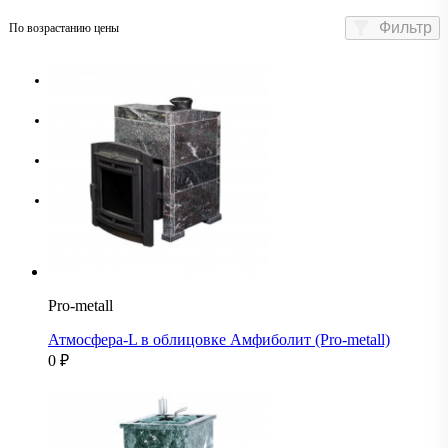
Фильтр
По возрастанию цены
По возрастанию цены
По убыванию цены
По названию А-Я
По названию Я-А
Pro-metall
Атмосфера-L в облицовке Амфиболит (Pro-metall)
0
₽