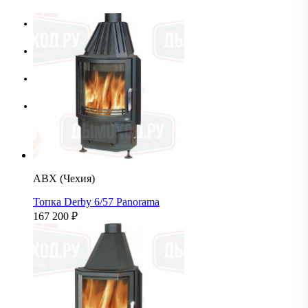
По возрастанию цены
По убыванию цены
По названию А-Я
По названию Я-А
ABX (Чехия)
Топка Derby 6/57 Panorama
167 200
₽