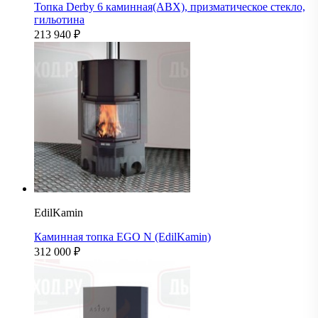
Топка Derby 6 каминная(ABX), призматическое стекло,
гильотина
213 940
₽
EdilKamin
Каминная топка EGO N (EdilKamin)
312 000
₽