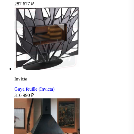
287 677
₽
Invicta
Gaya feuille (Invicta)
316 990
₽