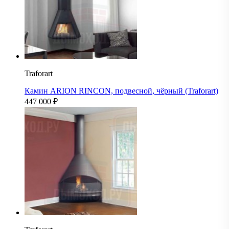
Traforart
Камин ARION RINCON, подвесной, чёрный (Traforart)
447 000
₽