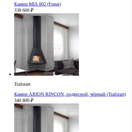
Камин MIA 002 (Fugar)
338 600
₽
Traforart
Камин ARION RINCON, подвесной, чёрный (Traforart)
340 800
₽