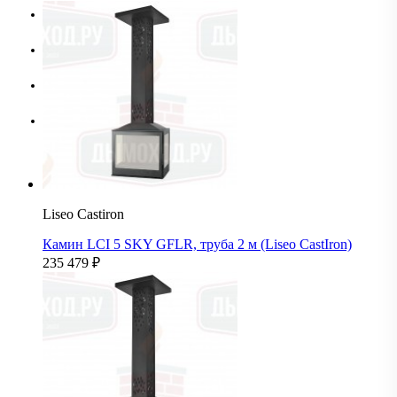
По возрастанию цены
По убыванию цены
По названию А-Я
По названию Я-А
Liseo Castiron
Камин LCI 5 SKY GFLR, труба 2 м (Liseo CastIron)
235 479
₽