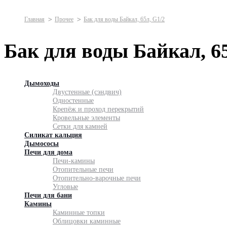
Главная
Прочее
Бак для воды Байкал, 65л, G1/2
Бак для воды Байкал, 65
Дымоходы
Двустенные (сэндвич)
Одностенные
Крепёж и проход перекрытий
Кровельные элементы
Сетки для камней
Силикат кальция
Дымососы
Печи для дома
Печи-камины
Отопительные печи
Отопительно-варочные печи
Угловые
Печи для бани
Камины
Каминные топки
Облицовки каминные