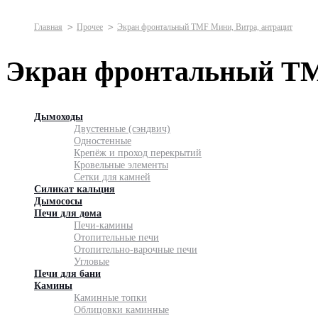
Главная
Прочее
Экран фронтальный TMF Мини, Витра, антрацит
Экран фронтальный TM
Дымоходы
Двустенные (сэндвич)
Одностенные
Крепёж и проход перекрытий
Кровельные элементы
Сетки для камней
Силикат кальция
Дымососы
Печи для дома
Печи-камины
Отопительные печи
Отопительно-варочные печи
Угловые
Печи для бани
Камины
Каминные топки
Облицовки каминные