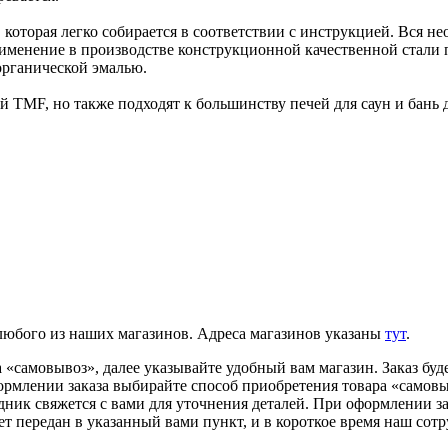
которая легко собирается в соответствии с инструкцией. Вся н
рименение в производстве конструкционной качественной стали
органической эмалью.
 TMF, но также подходят к большинству печей для саун и бань 
 любого из наших магазинов. Адреса магазинов указаны
тут
.
«самовывоз», далее указывайте удобный вам магазин. Заказ буде
ормлении заказа выбирайте способ приобретения товара «самовыв
удник свяжется с вами для уточнения деталей. При оформлении з
ет передан в указанный вами пункт, и в короткое время наш сотр