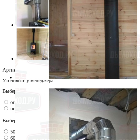
Артикул:
модель 15
Уточняйте у менеджера
Выберите марку стали
оцинковка
нерж. 430
Выберите габаритный размер
500*500мм
600*600мм