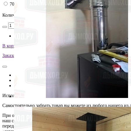
700*700мм
Количество
В корзину
Заказать монтаж изделия
Описание
Характеристики
Оплата и доставка
Используется для закарытия отверстия разделки перекрытия. 
Самостоятельно забрать товар вы можете из любого нашего из
При оформлении заказа выбирайте способ приобретения товара 
наш сотрудник свяжется с вами для уточнения деталей. При оф
передан в указанный вами пункт, и в короткое время наш сотр