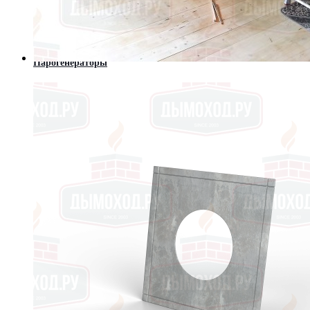
Современные камины (Hi-Tech)
Порталы из мрамора
Котлы
Твердотопливные котлы
Котлы длительного горения
Парогенераторы