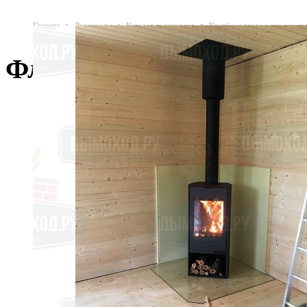
Главная
Дымоходы
Каталог дымоходов
Крепёж и проход перекрыти
Фланец декоративный
Дымоходы
Двустенные (сэндвич)
Одностенные
Крепёж и проход перекрытий
Кровельные элементы
Сетки для камней
Силикат кальция
Дымососы
Печи для дома
Печи-камины
Отопительные печи
Отопительно-варочные печи
Угловые
Печи для бани
Камины
Каминные топки
Облицовки каминные