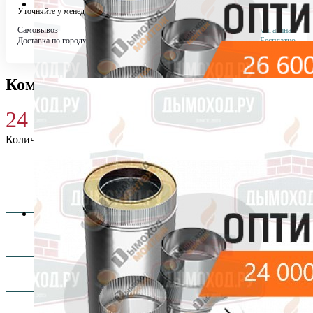
Уточняйте у менеджера
Самовывоз
Бесплатно в 4 магазинах
Доставка по городу
Бесплатно
Комплект Дымохода Оптимум
24 000
₽
Количество
Купить 24 000 ₽
Заказать монтаж изделия