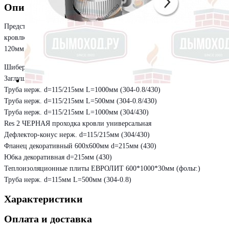
Описание
Представлен стандартный комплект дымохода внутри дома (сквозь
кровлю) для банной или отопительной печи диаметром от 110 до
120мм. В стоимость входит:
Шибер поворотный d=115мм (304-0.8)
Заглушка опорная нерж. d=115/215мм (304/430) б/г
Труба нерж. d=115/215мм L=1000мм (304-0.8/430)
Труба нерж. d=115/215мм L=500мм (304-0.8/430)
Труба нерж. d=115/215мм L=1000мм (304/430)
Res 2 ЧЕРНАЯ проходка кровли универсальная
Дефлектор-конус нерж. d=115/215мм (304/430)
Фланец декоративный 600х600мм d=215мм (430)
Юбка декоративная d=215мм (430)
Теплоизоляционные плиты ЕВРОЛИТ 600*1000*30мм (фольг.)
Труба нерж. d=115мм L=500мм (304-0.8)
Характеристики
Оплата и доставка