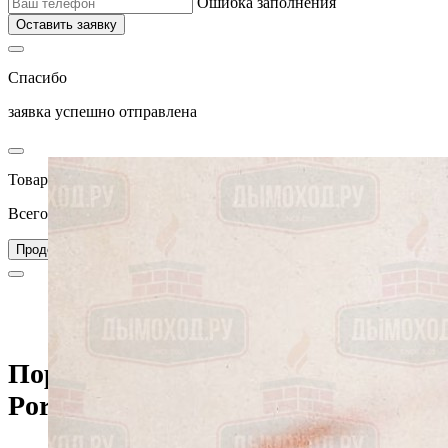
Ошибка заполнения
Оставить заявку
Спасибо
заявка успешно отправлена
Товар добавлен в корзину
Всего товаров в вашей корзине –
0
Перейти в корзину
Продолжить покупки
Главная
Каталог
Камины
Порталы из мрамора
Портал DAMASO, Crema Portugues (Crumar)
Портал DAMASO, Crema
Portugues (Crumar)