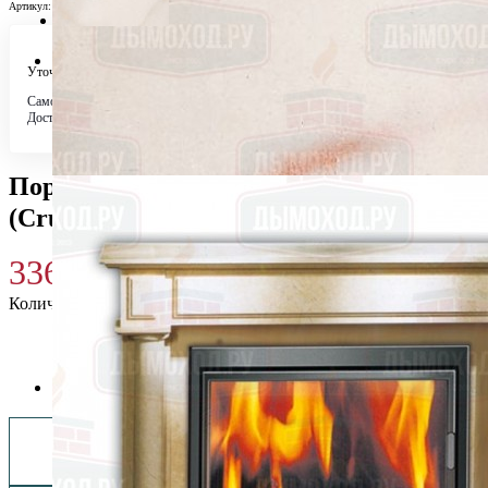
Артикул:
damasoCP
Уточняйте у менеджера
Самовывоз
Бесплатно в 4 магазинах
Доставка по городу
Бесплатно
Портал DAMASO, Crema Portugues
(Crumar)
336 900
₽
Количество
Купить 336 900 ₽
Заказать монтаж изделия