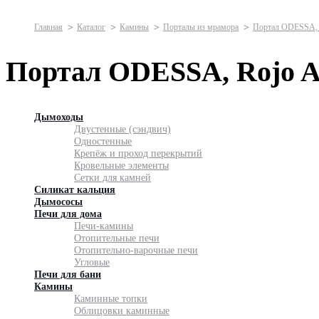
Главная
Каталог
Камины
Порталы из мрамора
Портал ODESSA, Ro
Портал ODESSA, Rojo Ali
Дымоходы
Двустенные (сэндвич)
Одностенные
Крепёж и проход перекрытий
Кровельные элементы
Сетки для камней
Силикат кальция
Дымососы
Печи для дома
Печи-камины
Отопительные печи
Отопительно-варочные печи
Угловые
Печи для бани
Камины
Каминные топки
Облицовки каминные