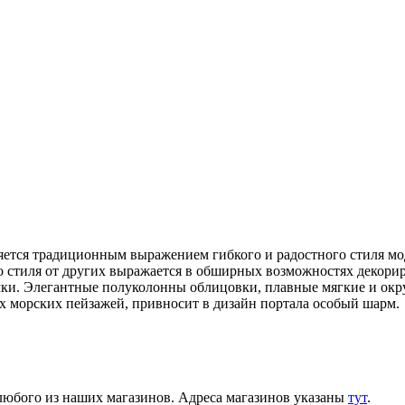
ляется традиционным выражением гибкого и радостного стиля м
о стиля от других выражается в обширных возможностях декорир
мки. Элегантные полуколонны облицовки, плавные мягкие и окр
 морских пейзажей, привносит в дизайн портала особый шарм.
 любого из наших магазинов. Адреса магазинов указаны
тут
.