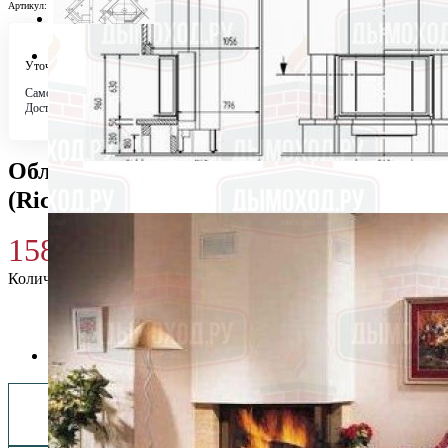
Артикул:
811PAPLSXIP
Уточняйте у менеджера
Самовывоз
Бесплатно в 4 магазинах
Доставка по городу
Бесплатно
Облицовка SANTOS PROVENCE
(Richard Le Droff)
158 600
₽
Количество
Купить 158 600 ₽
Заказать монтаж изделия