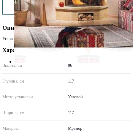
Описание
Угловая облицовка из камня Provence под топки IP.
Характеристики
Высота, см
96
Глубина, см
117
Место установки
Угловой
Ширина, см
117
Материал
Мрамор