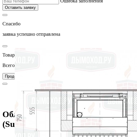
Ошибка заполнения
Оставить заявку
Спасибо
заявка успешно отправлена
Товар добавлен в корзину
Всего товаров в вашей корзине –
0
Перейти в корзину
Продолжить покупки
Главная
Каталог
Камины
Облицовки каминные
Пристенные (фронтальные)
Облицовка FLEURAC 2 dore (Supra)
Облицовка FLEURAC 2 dore
(Supra)