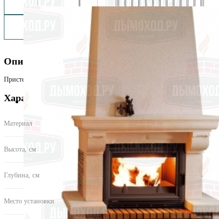
Описание
Пристенная облицовка из золотистого Edelroc + "сухой камень".
Характеристики
Материал
Искусственный камень
Высота, см
114.3
Глубина, см
75
Место установки
Пристенный