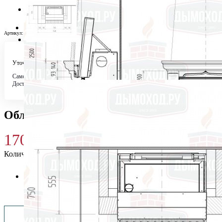
Артикул:
300193
Уточняйте у менеджера
Самовывоз
Бесплатно в 4 магазинах
Доставка по городу
Бесплатно
Облицовка FLEURAC 2 dore (Supra)
170 400
₽
Количество
Купить 170 400 ₽
Заказать монтаж изделия