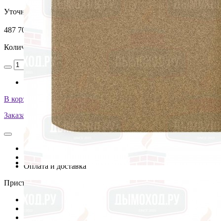
Уточняйте у менеджера
487 700
₽
Количество
В корзину
Заказать монтаж изделия
Описание
Характеристики
Оплата и доставка
Пристенный камин из изразцов jade (256) + beige-rustik (225).
Высота, см
174.5
Глубина, см
85.4
Место установки
Пристенный