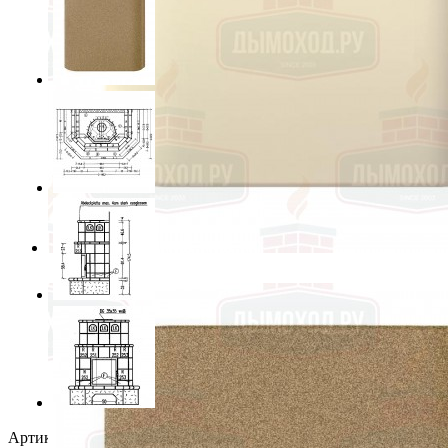
Артикул:
С30162_256_225_sp