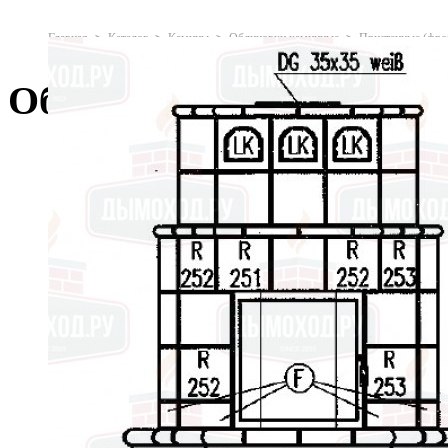
Главная
Каталог
Камины
Облицовки каминные
Пристенные (фро
Облицовка 3/16.2, jade 2
Дымоходы
Двустенные (сэндвич)
Одностенные
Крепёж и проход перекрытий
Кровельные элементы
Сетки для камней
Силикат кальция
Дымососы
Печи для дома
Печи-камины
Отопительные печи
Отопительно-варочные печи
Угловые
Печи для бани
Камины
Каминные топки
Облицовки каминные