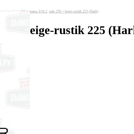
нтальные)
Облицовка 3/16.2, jade 256 + beige-rustik 225 (Hark)
56 + beige-rustik 225 (Har