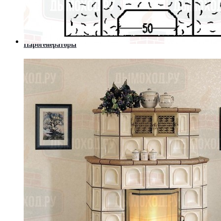
Современные камины (Hi-Tech)
Порталы из мрамора
Котлы
Твердотопливные котлы
Котлы длительного горения
Парогенераторы