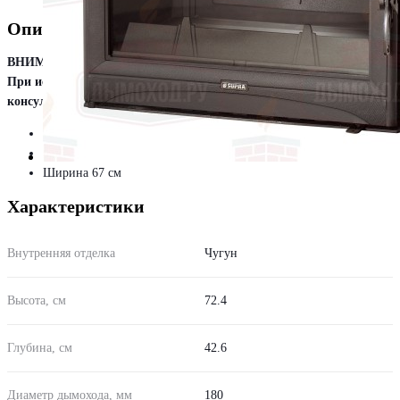
Описание
ВНИМАНИЕ!
При использовании любого вида топлива, кроме дров, необходима
консультация специалиста.
Дверца открывается вбок
Непрерывный огонь
Ширина 67 см
Характеристики
Внутренняя отделка
Чугун
Высота, см
72.4
Глубина, см
42.6
Диаметр дымохода, мм
180