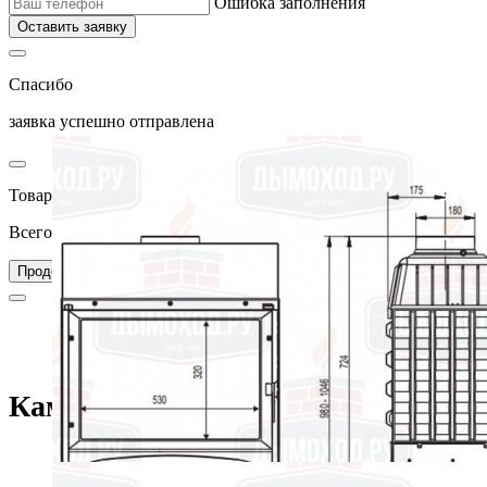
Ошибка заполнения
Оставить заявку
Спасибо
заявка успешно отправлена
Товар добавлен в корзину
Всего товаров в вашей корзине –
0
Перейти в корзину
Продолжить покупки
Главная
Каталог
Камины
Каминные топки
Односторонние, плоское стекло
Каминная топка ASTRA 2 (Supra)
Каминная топка ASTRA 2 (Supra)