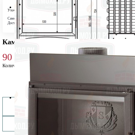
Уточняйте у менеджера
Самовывоз
Бесплатно в 4 магазинах
Доставка по городу
Бесплатно
Каминная топка ASTRA 2 (Supra)
90 000
₽
Количество
Купить 90 000 ₽
Заказать монтаж изделия