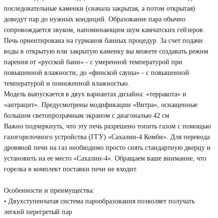
последовательные каменки (сначала закрытая, а потом открытая)
доведут пар до нужных кондиций. Образование пара обычно
сопровождается звуком, напоминающим шум камчатских гейзеров.
Печь ориентирована на гурманов банных процедур. За счет подачи
воды в открытую или закрытую каменку вы можете создавать режим
парения от «русской бани» - с умеренной температурой при
повышенной влажности, до «финской сауны» - с повышенной
температурой и пониженной влажностью.
Модель выпускается в двух вариантах дизайна: «терракота» и
«антрацит». Предусмотрены модификации «Витра», оснащенные
большим светопрозрачным экраном с диагональю 42 см
Важно подчеркнуть, что эту печь разрешено топить газом с помощью
газогорелочного устройства (ГГУ) «Сахалин-4 Комби». Для перевода
дровяной печи на газ необходимо просто снять стандартную дверцу и
установить на ее место «Сахалин-4». Обращаем ваше внимание, что
горелка в комплект поставки печи не входит.
Особенности и преимущества:
• Двухступенчатая система парообразования позволяет получать
легкий перегретый пар