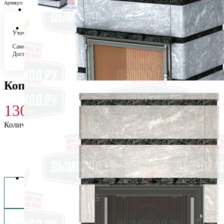
Артикул:
15345
Уточняйте у менеджера
Самовывоз
Бесплатно в 4 магазинах
Доставка по городу
Бесплатно
Копенгаген (талькомагнезит) (Pirocks)
130 400
₽
Количество
Купить 130 400 ₽
Заказать монтаж изделия