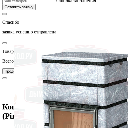
Ошибка заполнения
Оставить заявку
Спасибо
заявка успешно отправлена
Товар добавлен в корзину
Всего товаров в вашей корзине –
0
Перейти в корзину
Продолжить покупки
Главная
Каталог
Камины
Облицовки каминные
Пристенные (фронтальные)
Копенгаген (талькомагнезит) (Pirocks)
Копенгаген (талькомагнезит)
(Pirocks)