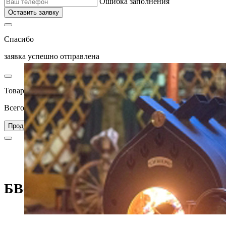
Ошибка заполнения
Оставить заявку
Спасибо
заявка успешно отправлена
Товар добавлен в корзину
Всего товаров в вашей корзине –
0
Перейти в корзину
Продолжить покупки
Главная
Каталог
Печи для дома
Отопительные печи
БВ-720 (НМК)
БВ-720 (НМК)