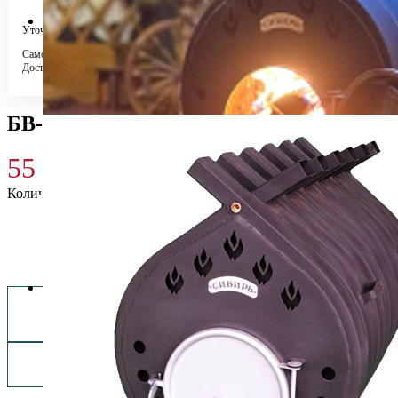
Уточняйте у менеджера
Самовывоз
Бесплатно в 4 магазинах
Доставка по городу
Бесплатно
БВ-720 (НМК)
55 330
₽
Количество
Купить 55 330 ₽
Заказать монтаж изделия