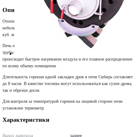
Описание
Отопительная печь НМК Сибирь БВ-720 рассчитана на обогрев
небольших гаражей, теплиц, цехов и дачных домиков объемом до 720
куб. м.
Печь относится к типу булерьян - вваренные в корпус многочисленные
трубы обеспечивают естественную конвекцию, благодаря чему
происходит быстрое нагревание воздуха и его плавное распределение
по всему объему помещения.
Длительность горения одной закладки дров в печи Сибирь составляет
до 8 часов. В качестве топлива могут использоваться как сухие дрова,
так и обрезки досок.
Для контроля за температурой горения на лицевой стороне печи
установлен термометр.
Характеристики
Выход дымохода
заднее