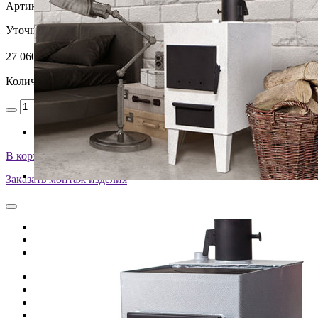
Артикул:
6675
Уточняйте у менеджера
27 060
₽
Количество
В корзину
Заказать монтаж изделия
Описание
Характеристики
Оплата и доставка
Выход дымохода
верхнее
Площадь отапливаемого помещения, м2
80
Высота, мм
550
Глубина
520