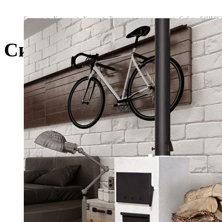
Главная
Каталог
Котлы
Твердотопливные котлы
Сибирь-8 (НМК)
Сибирь-8 (НМК)
Дымоходы
Двустенные (сэндвич)
Одностенные
Крепёж и проход перекрытий
Кровельные элементы
Сетки для камней
Силикат кальция
Дымососы
Печи для дома
Печи-камины
Отопительные печи
Отопительно-варочные печи
Угловые
Печи для бани
Камины
Каминные топки
Облицовки каминные