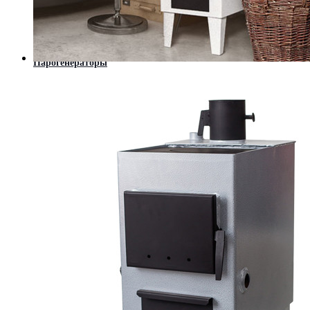
Современные камины (Hi-Tech)
Порталы из мрамора
Котлы
Твердотопливные котлы
Котлы длительного горения
Парогенераторы