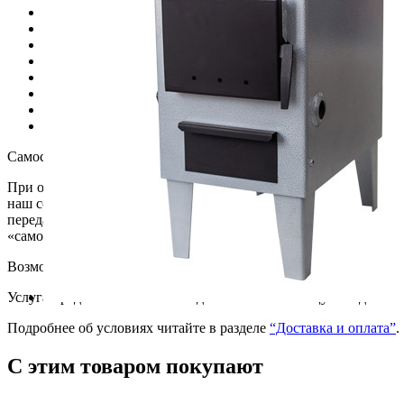
Диаметр дымохода
115
Материал
сталь
Мощность
8
Объем отапливаемого помещения
160
Страна
Россия
Цвет
чёрный
Ширина, мм
370
Вес
63 кг
Самостоятельно забрать товар вы можете из любого нашего из
При оформлении заказа выбирайте способ приобретения товара 
наш сотрудник свяжется с вами для уточнения деталей. При оф
передан в указанный вами пункт, и в короткое время наш сотр
«самовывоз», далее указывайте удобный вам магазин. Заказ буд
Возможна доставка покупки на любую сумму.
Услуга предоставляется с понедельника по пятницу с 11 до 18 
Подробнее об условиях читайте в разделе
“Доставка и оплата”
.
С этим товаром покупают