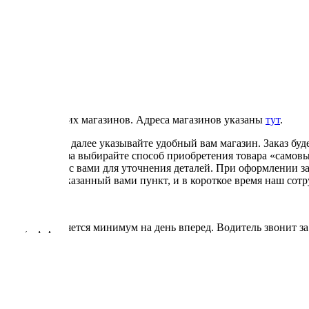
 любого из наших магазинов. Адреса магазинов указаны
тут
.
«самовывоз», далее указывайте удобный вам магазин. Заказ буде
ормлении заказа выбирайте способ приобретения товара «самовыв
удник свяжется с вами для уточнения деталей. При оформлении з
ет передан в указанный вами пункт, и в короткое время наш сотр
часов*, оформляется минимум на день вперед. Водитель звонит за