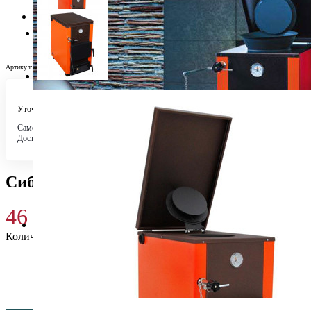
Артикул:
6679
Уточняйте у менеджера
Самовывоз
Бесплатно в 4 магазинах
Доставка по городу
Бесплатно
Сибирь-Гефест-15 (НМК)
46 690
₽
Количество
Купить 46 690 ₽