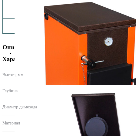
Заказать монтаж изделия
Описание
Характеристики
Высота, мм
740
Глубина
610
Диаметр дымохода
150
Материал
сталь