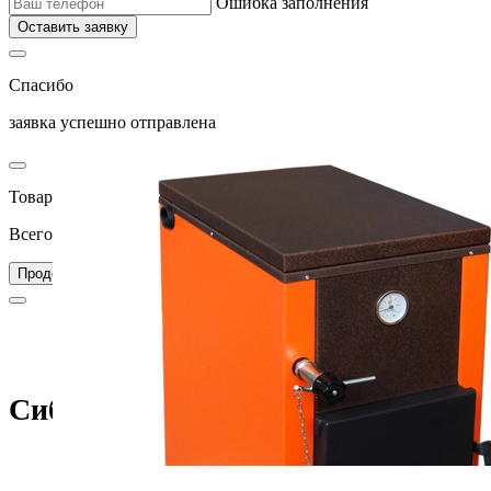
Ошибка заполнения
Оставить заявку
Спасибо
заявка успешно отправлена
Товар добавлен в корзину
Всего товаров в вашей корзине –
0
Перейти в корзину
Продолжить покупки
Главная
Каталог
Котлы
Твердотопливные котлы
Сибирь-Гефест-15 (НМК)
Сибирь-Гефест-15 (НМК)