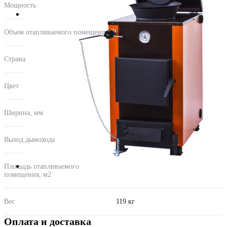
Мощность
15
Объем отапливаемого помещения
300
Страна
Россия
Цвет
чёрный
Ширина, мм
410
Выход дымохода
заднее
Площадь отапливаемого
150
помещения, м2
Вес
119 кг
Оплата и доставка