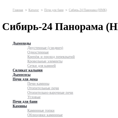
Главная
Каталог
Печи для бани
Сибирь-24 Панорама (НМК)
Сибирь-24 Панорама (
Дымоходы
Двустенные (сэндвич)
Одностенные
Крепёж и проход перекрытий
Кровельные элементы
Сетки для камней
Силикат кальция
Дымососы
Печи для дома
Печи-камины
Отопительные печи
Отопительно-варочные печи
Угловые
Печи для бани
Камины
Каминные топки
Облицовки каминные