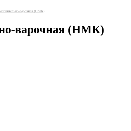
 отопительно-варочная (НМК)
но-варочная (НМК)