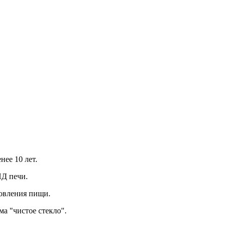
нее 10 лет.
ПД печи.
товления пищи.
а "чистое стекло".