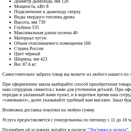
Диаметр дымохода, мм
120
Мощность, кВт
8
Подключение к дымоходу
сверху
Виды твердого топлива
дрова
Высота, мм
739
Глубина
535
Максимальная длина полена
40
Материал
чугун
Объем отапливаемого помещения
160
Страна
Россия
Цвет
чёрный
Ширина, мм
423
Вес
87.6 кг
Самостоятельно забрать товар вы можете из любого нашего из
При оформлении заказа выбирайте способ приобретения товара 
наш сотрудник свяжется с вами для уточнения деталей. При оф
передан в указанный вами пункт, и в короткое время наш сотр
«самовывоз», далее указывайте удобный вам магазин. Заказ буд
Возможна доставка покупки на любую сумму.
Услуга предоставляется с понедельника по пятницу с 11 до 18 
Подробнее об условиях читайте в разделе
“Доставка и оплата”
.