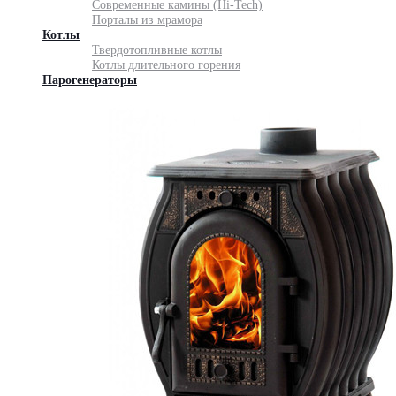
Современные камины (Hi-Tech)
Порталы из мрамора
Котлы
Твердотопливные котлы
Котлы длительного горения
Парогенераторы