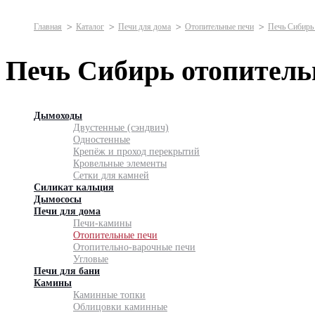
Главная
Каталог
Печи для дома
Отопительные печи
Печь Сибирь
Печь Сибирь отопитель
Дымоходы
Двустенные (сэндвич)
Одностенные
Крепёж и проход перекрытий
Кровельные элементы
Сетки для камней
Силикат кальция
Дымососы
Печи для дома
Печи-камины
Отопительные печи
Отопительно-варочные печи
Угловые
Печи для бани
Камины
Каминные топки
Облицовки каминные