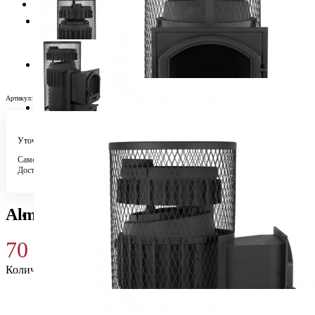
Артикул:
25430
Уточняйте у менеджера
Самовывоз
Бесплатно в 4 магазинах
Доставка по городу
Бесплатно
Alma (505) с сеткой (Fireway)
70 540
₽
Количество
Купить 70 540 ₽