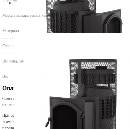
Глубина
620.00
Масса закладываемых камней
100.00
Материал
чугун
Страна
Россия
Ширина, мм
620
Вес
142 кг
Оплата и доставка
Самостоятельно забрать товар вы можете из любого нашего из любого
из наших магазинов. Адреса магазинов указаны
тут
.
При оформлении заказа выбирайте способ приобретения товара
«самовывоз», далее указывайте удобный вам магазин. Заказ будет
передан в указанный вами пункт, и в короткое время наш сотрудник