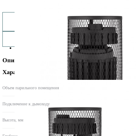
Заказать монтаж изделия
Описание
Характеристики
Объем парильного помещения
12-20
Подключение к дымоходу
верхнее
Высота, мм
900