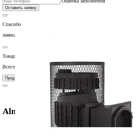
Ошибка заполнения
Оставить заявку
Спасибо
заявка успешно отправлена
Товар добавлен в корзину
Всего товаров в вашей корзине –
0
Перейти в корзину
Продолжить покупки
Главная
Каталог
Печи для бани
Alma (505) с сеткой (Fireway)
Alma (505) с сеткой (Fireway)