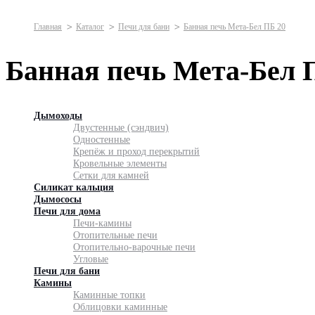
Главная
Каталог
Печи для бани
Банная печь Мета-Бел ПБ 20
Банная печь Мета-Бел 
Дымоходы
Двустенные (сэндвич)
Одностенные
Крепёж и проход перекрытий
Кровельные элементы
Сетки для камней
Силикат кальция
Дымососы
Печи для дома
Печи-камины
Отопительные печи
Отопительно-варочные печи
Угловые
Печи для бани
Камины
Каминные топки
Облицовки каминные