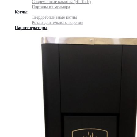
Современные камины (Hi-Tech)
Порталы из мрамора
Котлы
Твердотопливные котлы
Котлы длительного горения
Парогенераторы