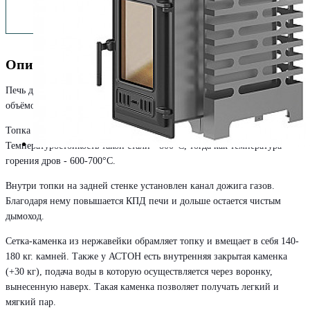
Описание
Печь для бани ASTON 24 INOX (310) со стеклом подходит для парных
объёмом от 20 до 28 м3.
Топка печи сделана из нержавеющей стали AISI 430 толщиной 4 мм.
Температуростойкость такой стали - 800°С, тогда как температура
горения дров - 600-700°С.
Внутри топки на задней стенке установлен канал дожига газов.
Благодаря нему повышается КПД печи и дольше остается чистым
дымоход.
Сетка-каменка из нержавейки обрамляет топку и вмещает в себя 140-
180 кг. камней. Также у АСТОН есть внутренняя закрытая каменка
(+30 кг), подача воды в которую осуществляется через воронку,
вынесенную наверх. Такая каменка позволяет получать легкий и
мягкий пар.