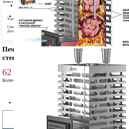
Артикул:
УТ-00008669
Уточняйте у менеджера
Самовывоз
Бесплатно в 4 магазинах
Доставка по городу
Бесплатно
Печь для бани ASTON 24 INOX (310) со
стеклом
62 820
₽
Количество
Купить 62 820 ₽
Заказать монтаж изделия