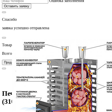
Ошибка заполнения
Оставить заявку
Спасибо
заявка успешно отправлена
Товар добавлен в корзину
Всего товаров в вашей корзине –
0
Перейти в корзину
Продолжить покупки
Главная
Каталог
Печи для бани
Печь для бани ASTON 24 INOX (310) со стеклом
Печь для бани ASTON 24 INOX
(310) со стеклом