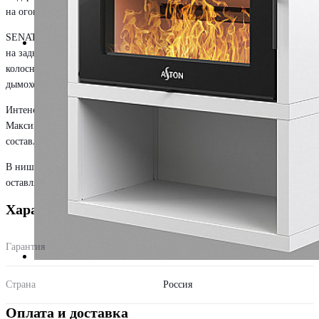
на огонь.
SENATOR оснащен вторичным дожигом. Это система подачи воздуха
на задней стенке, которая дожигает топливо, не сгоревшее на
колоснике. Она повышает КПД печи и дольше сохраняет чистым
дымоход.
Интенсивность горения регулирует рычажком на топочной дверке.
Максимальная длительность горения на одной закладке дров
составляет до 5 часов.
В нишу снизу печи можно положить дрова. Но не рекомендуем
оставлять их без присмотра во время горения.
Характеристики
Гарантия
1 год
Страна
Россия
Оплата и доставка