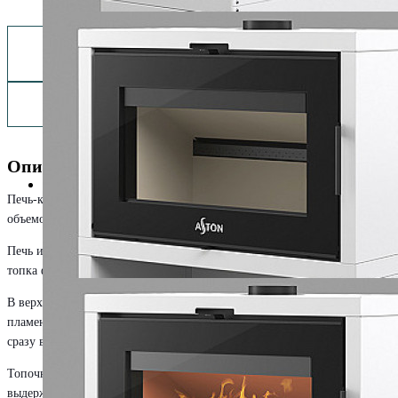
Заказать монтаж изделия
Описание
Печь-камин ASTON SENATOR WHITE способен обогреть помещение
объемом до 280 куб.м.
Печь изготовлена из стали повышенной прочности 09Г2С. Внутри
топка футерована вермикулитом для защиты стенок от прогорания.
В верхней части топочной камеры расположены два отбойника
пламени также из вермикулита. Они не дают дымовым газам уходить
сразу в дымоход, заставляя сделать оборот.
Топочная дверца печи укомплектована жаростойким стеклом. Оно
выдерживает 650°C постоянного нагрева и открывает прекрасный вид