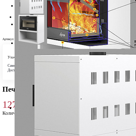
Артикул:
УТ-00008843
Уточняйте у менеджера
Самовывоз
Бесплатно в 4 магазинах
Доставка по городу
Бесплатно
Печь-камин ASTON SENATOR WHITE
127 710
₽
Количество
Купить 127 710 ₽