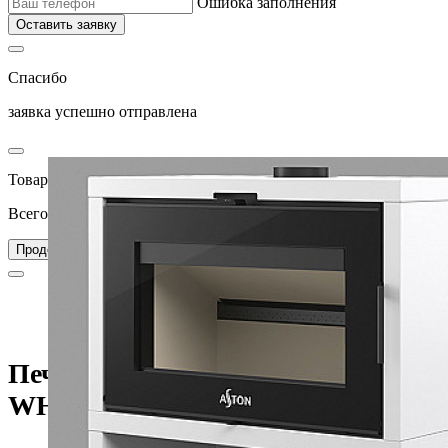
Ошибка заполнения
Оставить заявку
Спасибо
заявка успешно отправлена
Товар добавлен в корзину
Всего товаров в вашей корзине –
0
Перейти в корзину
Продолжить покупки
Главная
Каталог
Печи для дома
Печи-камины
Печь-камин ASTON SENATOR WHITE
Печь-камин ASTON SENATOR
WHITE