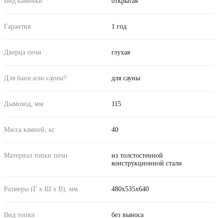
Вид каменки
открытая
Гарантия
1 год
Дверца печи
глухая
Для бани или сауны?
для сауны
Дымоход, мм
115
Масса камней, кг
40
Материал топки печи
из толстостенной
конструкционной стали
Размеры (Г х Ш х В), мм
480х535х640
Вид топки
без выноса