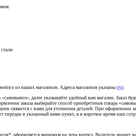
иком.
 стали
 любого из наших магазинов. Адреса магазинов указаны
тут
.
«самовывоз», далее указывайте удобный вам магазин. Заказ буде
ормлении заказа выбирайте способ приобретения товара «самовыв
удник свяжется с вами для уточнения деталей. При оформлении з
ет передан в указанный вами пункт, и в короткое время наш сотр
часов*, оформляется минимум на день вперед. Водитель звонит за