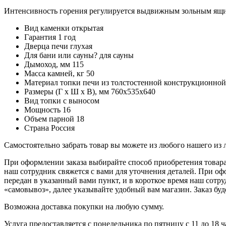
Интенсивность горения регулируется выдвижным зольным ящ
Вид каменки
открытая
Гарантия
1 год
Дверца печи
глухая
Для бани или сауны?
для сауны
Дымоход, мм
115
Масса камней, кг
50
Материал топки печи
из толстостенной конструкционной
Размеры (Г х Ш х В), мм
760х535х640
Вид топки
с выносом
Мощность
16
Объем парной
18
Страна
Россия
Самостоятельно забрать товар вы можете из любого нашего из
При оформлении заказа выбирайте способ приобретения товара 
наш сотрудник свяжется с вами для уточнения деталей. При оф
передан в указанный вами пункт, и в короткое время наш сотр
«самовывоз», далее указывайте удобный вам магазин. Заказ буд
Возможна доставка покупки на любую сумму.
Услуга предоставляется с понедельника по пятницу с 11 до 18 