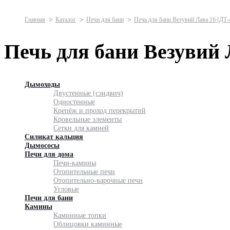
Главная
Каталог
Печи для бани
Печь для бани Везувий Лава 16 (ДТ-
Печь для бани Везувий 
Дымоходы
Двустенные (сэндвич)
Одностенные
Крепёж и проход перекрытий
Кровельные элементы
Сетки для камней
Силикат кальция
Дымососы
Печи для дома
Печи-камины
Отопительные печи
Отопительно-варочные печи
Угловые
Печи для бани
Камины
Каминные топки
Облицовки каминные