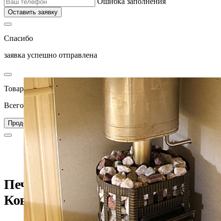
Ошибка заполнения
Оставить заявку
Спасибо
заявка успешно отправлена
Товар добавлен в корзину
Всего товаров в вашей корзине –
0
Перейти в корзину
Продолжить покупки
Главная
Каталог
Печи для бани
Печь для бани Везувий Легенда Ковка 22 (270) б/в 2017
Печь для бани Везувий Легенда
Ковка 22 (270) б/в 2017