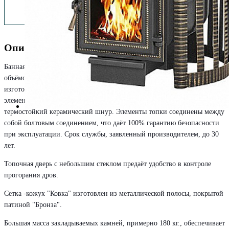
Описание
Банная печь Легенда Ковка 22 подходит для парного помещения
объёмом до 22 кубометров. Надёжна и долговечна так как топка
изготовлена из чугуна и состоит из трёх элементов. Между
элементами, при помощи термостойкого герметика, прокладывается
термостойкий керамический шнур. Элементы топки соединены между
собой болтовым соединением, что даёт 100% гарантию безопасности
при эксплуатации. Срок службы, заявленный производителем, до 30
лет.
Топочная дверь с небольшим стеклом предаёт удобство в контроле
прогорания дров.
Сетка -кожух "Ковка" изготовлен из металлической полосы, покрытой
патиной "Бронза".
Большая масса закладываемых камней, примерно 180 кг., обеспечивает