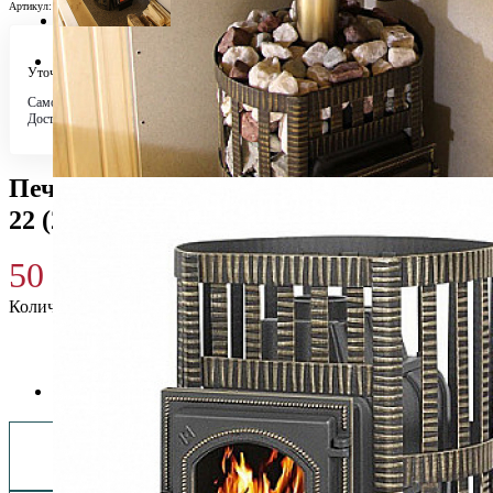
Артикул:
Н0014146
Уточняйте у менеджера
Самовывоз
Бесплатно в 4 магазинах
Доставка по городу
Бесплатно
Печь для бани Везувий Легенда Ковка
22 (270) б/в 2017
50 120
₽
Количество
Купить 50 120 ₽
Заказать монтаж изделия