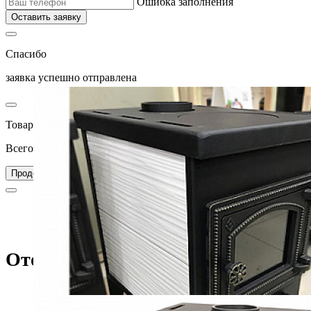
Ошибка заполнения
Оставить заявку
Спасибо
заявка успешно отправлена
Товар добавлен в корзину
Всего товаров в вашей корзине –
0
Перейти в корзину
Продолжить покупки
Главная
Каталог
Печи для дома
Отопительные печи
Отопительная печь Везувий В5С
Отопительная печь Везувий В5С