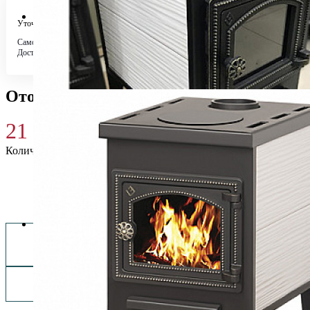
Уточняйте у менеджера
Самовывоз
Бесплатно в 4 магазинах
Доставка по городу
Бесплатно
Отопительная печь Везувий В5С
21 310
₽
Количество
Купить 21 310 ₽
Заказать монтаж изделия