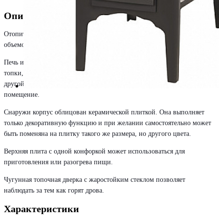
Описание
Отопительная печь Везувий В5С способна обогреть помещение
объемом до 100 куб. м.
Печь изготовлена из конструкционной стали. Кожух-конвектор вокруг
топки, с одной стороны, защищает от инфракрасного излучения, с
другой - создает конвекционные потоки, которые быстро нагревают
помещение.
Снаружи корпус облицован керамической плиткой. Она выполняет
только декоративную функцию и при желании самостоятельно может
быть поменяна на плитку такого же размера, но другого цвета.
Верхняя плита с одной конфоркой может использоваться для
приготовления или разогрева пищи.
Чугунная топочная дверка с жаростойким стеклом позволяет
наблюдать за тем как горят дрова.
Характеристики