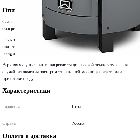
Описание
Садовая печь Печурка предназначена для приготовления пищи и
обогрева небольшого помещения объемом до 50 куб.м.
Печь обогревает помещение с помощью конвекции, которую создает:
она втягивает в себя холодный воздух из помещения и выпускает
горячий.
Верхняя чугунная плита нагревается до высокой температуры - на
случай отключения электричества на ней можно разогреть или
приготовить еду.
Характеристики
Гарантия
1 год
Страна
Россия
Оплата и доставка