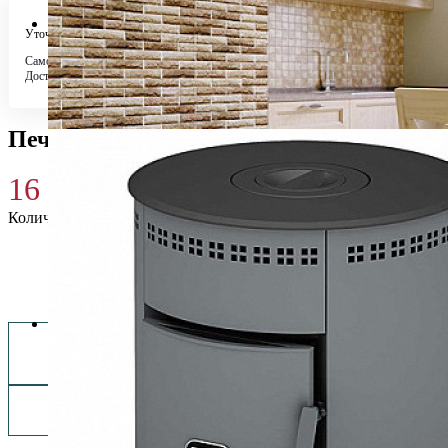
Уточняйте у менеджера
Самовывоз
Бесплатно в 4 магазинах
Доставка по городу
Бесплатно
Печь-камин Теплодар Печурка+
16 170
₽
Количество
Купить 16 170 ₽
Заказать монтаж изделия