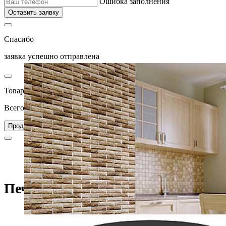
Ошибка заполнения
Оставить заявку
Спасибо
заявка успешно отправлена
Товар добавлен в корзину
Всего товаров в вашей корзине –
0
Перейти в корзину
Продолжить покупки
Главная
Каталог
Печи для дома
Отопительные печи
Печь-камин Теплодар Печурка+
Печь-камин Теплодар Печурка+