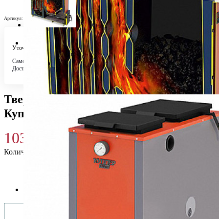
Артикул:
Н0020744
Уточняйте у менеджера
Самовывоз
Бесплатно в 4 магазинах
Доставка по городу
Бесплатно
Твердотопливный котел Теплодар
Куппер КАРБО-18 (2018)
103 980
₽
Количество
Купить 103 980 ₽
Заказать монтаж изделия