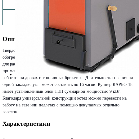
Описание
Твердотопливный котел Теплодар Куппер КАРБО-18 рассчитан на
обогрев жилых помещений площадью до 180 м². Котел предназначен
для работы на буром угле с возможностью периодического
применения угольных брикетов. При необходимости он может
работать на дровах и топливных брикетах. Длительность горения на
одной закладке угля может составить до 16 часов. Куппер КАРБО-18
имеет установленный блок ТЭН суммарной мощностью 9 кВт.
Благодаря универсальной конструкции котел можно перевести на
работу на газе или пеллетах с помощью докупаемых отдельно
горелок.
Характеристики