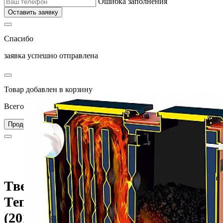
Ошибка заполнения
Оставить заявку
Спасибо
заявка успешно отправлена
Товар добавлен в корзину
Всего товаров в вашей корзине –
0
Перейти в корзину
Продолжить покупки
Главная
Каталог
Котлы
Твердотопливные котлы
Твердотопливный котел Теплодар Куппер КАРБО-18 (2018)
Твердотопливный котел
Теплодар Куппер КАРБО-18
(2018)