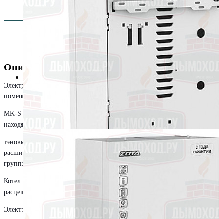
Заказать монтаж изделия
Описание
Электрический котел ZOTA MK-X 18 рассчитан на обогрев жилых
помещений площадью до 180 м².
MK-S - это мини-котельная. Под единым корпусом внутри котла
находятся:
тэновый электрокотел с силовым блоком блок управления
расширительный мембранный бак циркуляционный насос Grundfos
группа безопасности
Котел имеет автоматический выключатель с независимым
расцепителем и защитой от тока КЗ до 6000А.
Электроника позволяет проводить самодиагностику и выявлять