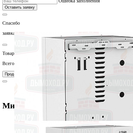
Ошибка заполнения
Оставить заявку
Спасибо
заявка успешно отправлена
Товар добавлен в корзину
Всего товаров в вашей корзине –
0
Перейти в корзину
Продолжить покупки
Главная
Прочее
Миникотельная ZOTA MK-X 18
Миникотельная ZOTA MK-X 18