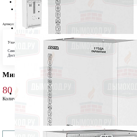
Артикул:
Н0019415
Уточняйте у менеджера
Самовывоз
Бесплатно в 4 магазинах
Доставка по городу
Бесплатно
Миникотельная ZOTA MK-X 18
80 080
₽
Количество
Купить 80 080 ₽