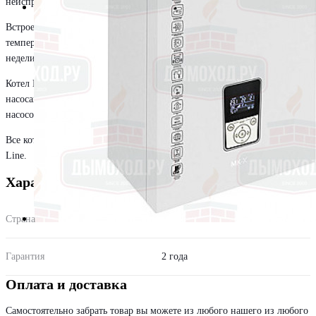
неисправности.
Встроенный хронотермостат дает возможность настройки
температуры в помещении в зависимости от времени суток или дня
недели.
Котел MK-S позволяет управлять трехходовым клапаном и тремя
насосами: циркуляционным, горячего водоснабжения или, например,
насосом теплого пола.
Все котлы серии X оснащены новым улучшенным контроллером X-
Line.
Характеристики
Страна
Россия
Гарантия
2 года
Оплата и доставка
Самостоятельно забрать товар вы можете из любого нашего из любого