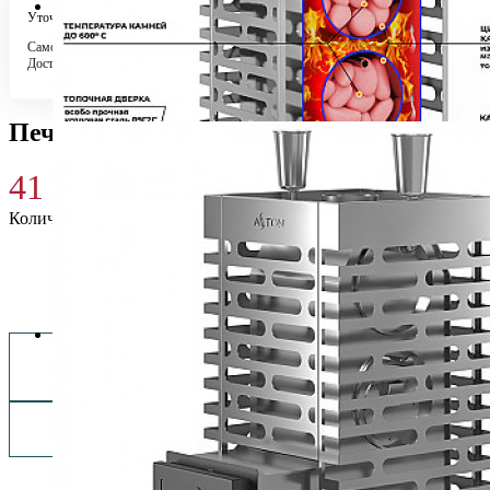
Уточняйте у менеджера
Самовывоз
Бесплатно в 4 магазинах
Доставка по городу
Бесплатно
Печь для бани ASTON 20 INOX
41 500
₽
Количество
Купить 41 500 ₽
Заказать монтаж изделия