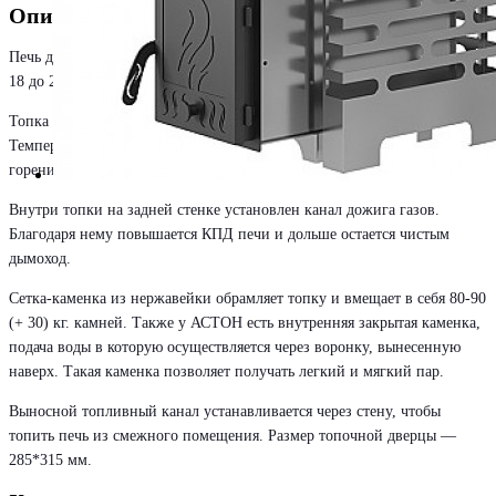
Описание
Печь для бани ASTON 20 INOX подходит для парных объёмом от
18 до 22 м3.
Топка печи сделана из нержавеющей стали AISI 430 толщиной 3 мм.
Температуростойкость такой стали - 800°С, тогда как температура
горения дров - 600-700°С.
Внутри топки на задней стенке установлен канал дожига газов.
Благодаря нему повышается КПД печи и дольше остается чистым
дымоход.
Сетка-каменка из нержавейки обрамляет топку и вмещает в себя 80-90
(+ 30) кг. камней. Также у АСТОН есть внутренняя закрытая каменка,
подача воды в которую осуществляется через воронку, вынесенную
наверх. Такая каменка позволяет получать легкий и мягкий пар.
Выносной топливный канал устанавливается через стену, чтобы
топить печь из смежного помещения. Размер топочной дверцы —
285*315 мм.