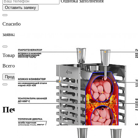
Ошибка заполнения
Оставить заявку
Спасибо
заявка успешно отправлена
Товар добавлен в корзину
Всего товаров в вашей корзине –
0
Перейти в корзину
Продолжить покупки
Главная
Каталог
Печи для бани
Печь для бани ASTON 20 INOX
Печь для бани ASTON 20 INOX