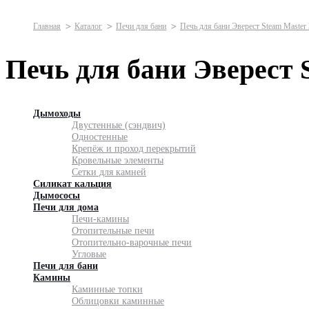
Главная
Каталог
Печи для бани
Печь для бани Эверест Steam Master
Печь для бани Эверест 
Дымоходы
Двустенные (сэндвич)
Одностенные
Крепёж и проход перекрытий
Кровельные элементы
Сетки для камней
Силикат кальция
Дымососы
Печи для дома
Печи-камины
Отопительные печи
Отопительно-варочные печи
Угловые
Печи для бани
Камины
Каминные топки
Облицовки каминные