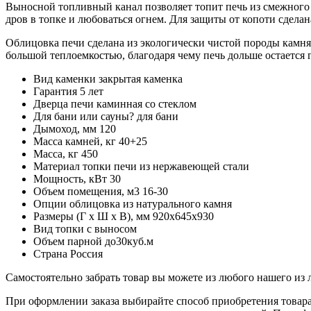
Выносной топливный канал позволяет топит печь из смежного
дров в топке и любоваться огнем. Для защиты от копоти сделан
Облицовка печи сделана из экологически чистой породы камня,
большой теплоемкостью, благодаря чему печь дольше остается 
Вид каменки
закрытая каменка
Гарантия
5 лет
Дверца печи
каминная со стеклом
Для бани или сауны?
для бани
Дымоход, мм
120
Масса камней, кг
40+25
Масса, кг
450
Материал топки печи
из нержавеющей стали
Мощность, кВт
30
Объем помещения, м3
16-30
Опции
облицовка из натурального камня
Размеры (Г х Ш х В), мм
920х645х930
Вид топки
с выносом
Объем парной
до30куб.м
Страна
Россия
Самостоятельно забрать товар вы можете из любого нашего из
При оформлении заказа выбирайте способ приобретения товара 