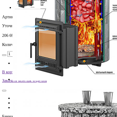
Артикул:
УТ-00005059
Уточняйте у менеджера
206 690
₽
Количество
В корзину
Заказать монтаж изделия
Описание
Характеристики
Оплата и доставка
Банная печь Эверест "Steam Master" 30 Чугун Ламель Пироксен