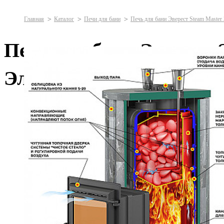
Главная
Каталог
Печи для бани
Печь для бани Эверест Steam Master
Печь для бани Эверест 
Элит
Дымоходы
Двустенные (сэндвич)
Одностенные
Крепёж и проход перекрытий
Кровельные элементы
Сетки для камней
Силикат кальция
Дымососы
Печи для дома
Печи-камины
Отопительные печи
Отопительно-варочные печи
Угловые
Печи для бани