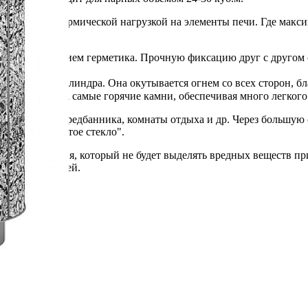
ан с разной термической нагрузкой на элементы печи. Где макси
 с использованием герметика. Прочную фиксацию друг с другом 
имеет форму цилиндра. Она окутывается огнем со всех сторон, 
она попадает на самые горячие камни, обеспечивая много легкого
 помещения: предбанника, комнаты отдыха и др. Через большую
а система "чистое стекло".
й породы камня, который не будет выделять вредных веществ пр
остается горячей.