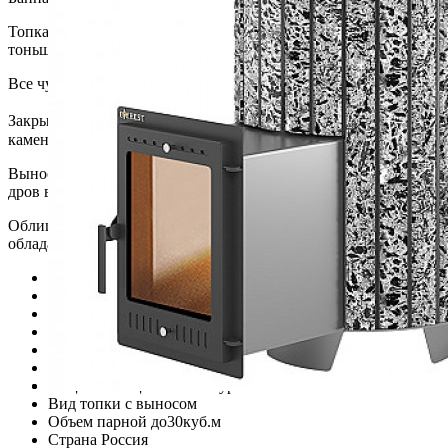
Топка печи сделана из чугуна толщиной 8-24 мм. Диапазон связ
тоньше.
Все чугунные элементы соединяются по системе "паз-гребень"
Закрытая каменка печи сделана также из нержавейки (4 мм) и 
каменку подается через воронку сверху печи. Далее по трубке 
Выносной топливный канал позволяет топит печь из смежного
дров в топке и любоваться огнем. Для защиты от копоти сделан
Облицовка печи сделана в виде ламелей из экологически чисто
обладает большой теплоемкостью, благодаря чему печь дольше 
Вид каменки
сетка для камней
Гарантия
5 лет
Дверца печи
каминная со стеклом
Для бани или сауны?
для бани
Масса, кг
380
Материал топки печи
из чугуна
Опции
облицовка из натурального камня
Вид топки
с выносом
Объем парной
до30куб.м
Страна
Россия