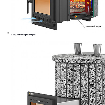
Камины
Каминные топки
Облицовки каминные
Современные камины (Hi-Tech)
Порталы из мрамора
Котлы
Твердотопливные котлы
Котлы длительного горения
Парогенераторы