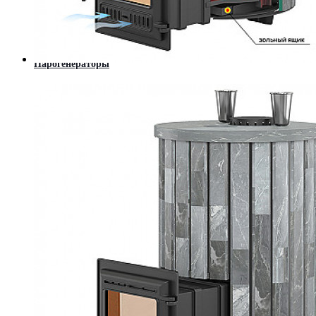
Современные камины (Hi-Tech)
Порталы из мрамора
Котлы
Твердотопливные котлы
Котлы длительного горения
Парогенераторы