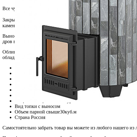
Все чугунные элементы соединяются по системе "паз-гребень"
Закрытая каменка печи сделана также из нержавейки (4 мм) и 
каменку подается через воронку сверху печи. Далее по трубке 
Выносной топливный канал позволяет топит печь из смежного
дров в топке и любоваться огнем. Для защиты от копоти сделан
Облицовка печи сделана в виде ламелей из экологически чисто
обладает большой теплоемкостью, благодаря чему печь дольше 
Вид каменки
сетка для камней
Гарантия
5 лет
Дверца печи
каминная со стеклом
Для бани или сауны?
для бани
Масса, кг
380
Материал топки печи
из чугуна
Опции
облицовка из натурального камня
Вид топки
с выносом
Объем парной
свыше30куб.м
Страна
Россия
Самостоятельно забрать товар вы можете из любого нашего из