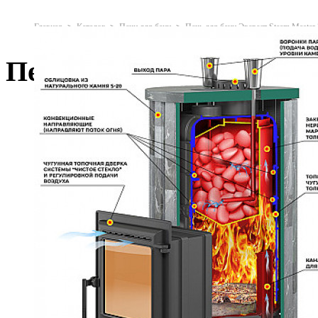
Главная
Каталог
Печи для бани
Печь для бани Эверест Steam Master
Печь для бани Эверест 
Дымоходы
Двустенные (сэндвич)
Одностенные
Крепёж и проход перекрытий
Кровельные элементы
Сетки для камней
Силикат кальция
Дымососы
Печи для дома
Печи-камины
Отопительные печи
Отопительно-варочные печи
Угловые
Печи для бани
Камины
Каминные топки
Облицовки каминные