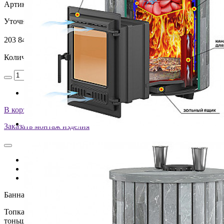
Артикул:
УТ-00005064
Уточняйте у менеджера
203 840
₽
Количество
В корзину
Заказать монтаж изделия
Описание
Характеристики
Оплата и доставка
Банная печь Эверест "Steam Master" 38 Чугун Ламель Талькохл
Топка печи сделана из чугуна толщиной 8-24 мм. Диапазон связ
тоньше.