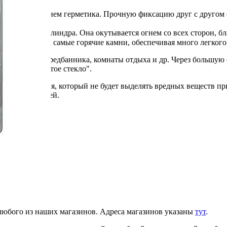
 с использованием герметика. Прочную фиксацию друг с другом 
имеет форму цилиндра. Она окутывается огнем со всех сторон, 
она попадает на самые горячие камни, обеспечивая много легкого
 помещения: предбанника, комнаты отдыха и др. Через большую
а система "чистое стекло".
й породы камня, который не будет выделять вредных веществ пр
остается горячей.
 любого из наших магазинов. Адреса магазинов указаны
тут
.