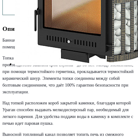
Описание
Банная печь Ураган Ковка 22 Панорама "М" подходит для парного
помещения объёмом до 24 куб. м.
Топка печи сделана из 3-х чугунных элементов, что позволяет
производителю заявлять срок службы - до 30 лет. Между элементами,
при помощи термостойкого герметика, прокладывается термостойкий
керамический шнур. Элементы топки соединены между собой
болтовым соединением, что даёт 100% гарантию безопасности при
эксплуатации.
Над топкой расположен короб закрытой каменки, благодаря которой
Ураган способен выдавать мелкодисперсный пар, необходимый для
легкого парения. Для удобства поддачи воды в каменку в комплекте с
печью идет паровая пушка.
Выносной топливный канал позволяет топить печь из смежного