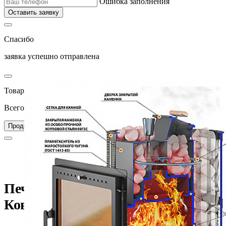
Ошибка заполнения
Оставить заявку
Спасибо
заявка успешно отправлена
Товар добавлен в корзину
Всего товаров в вашей корзине –
0
Перейти в корзину
Продолжить покупки
Главная
Каталог
Печи для бани
Печь для бани Везувий Ураган Ковка 22 Панорама "М"
Печь для бани Везувий Ураган
Ковка 22 Панорама "М"