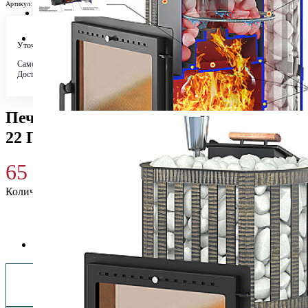
Артикул:
УТ-00005351
Уточняйте у менеджера
Самовывоз
Бесплатно в 4 магазинах
Доставка по городу
Бесплатно
Печь для бани Везувий Ураган Ковка
22 Панорама "М"
65 570
₽
Количество
Купить 65 570 ₽
Заказать монтаж изделия