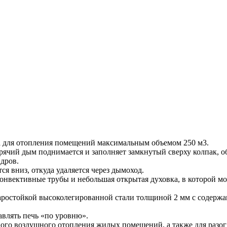
на для отопления помещений максимальным объемом 250 м3.
рячий дым поднимается и заполняет замкнутый сверху колпак, об
дров.
я вниз, откуда удаляется через дымоход.
онвективные трубы и небольшая открытая духовка, в которой мо
ростойкой высоколегированной стали толщиной 2 мм с содерж
влять печь «по уровню».
ного воздушного отопления жилых помещений, а также для разо