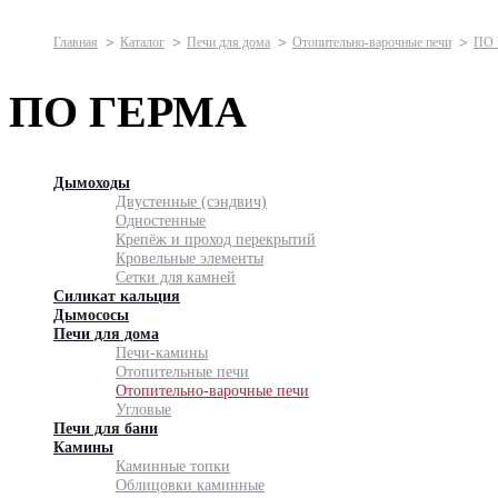
Главная
Каталог
Печи для дома
Отопительно-варочные печи
ПО
ПО ГЕРМА
Дымоходы
Двустенные (сэндвич)
Одностенные
Крепёж и проход перекрытий
Кровельные элементы
Сетки для камней
Силикат кальция
Дымососы
Печи для дома
Печи-камины
Отопительные печи
Отопительно-варочные печи
Угловые
Печи для бани
Камины
Каминные топки
Облицовки каминные