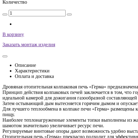
Количество
В корзину
Заказать монтаж изделия
Описание
Характеристики
Оплата и доставка
Дровяная отопительная колпаковая печь «Герма» предназначе
Принцип действия колпаковых печей заключается в том, что го
идеальной камерой для дожигания газообразной составляющей 
Затем остывающий дым вытесняется горячим дымом и опускаетс
Для лучшего теплообмена в колпаке печи «Герма» размещены к
пищу.
Наиболее теплонагруженные элементы топки выполнены из жа
шамотом значительно увеличивает ресурс печи.
Регулируемые винтовые опоры дают возможность удобно выста
Отопительная печь «Герма» прекрасно подходит для эффектив