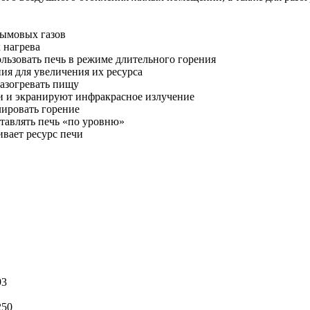
дымовых газов
 нагрева
льзовать печь в режиме длительного горения
ия для увеличения их ресурса
разогревать пищу
чи и экранируют инфракрасное излучение
лировать горение
тавлять печь «по уровню»
вает ресурс печи
93
250