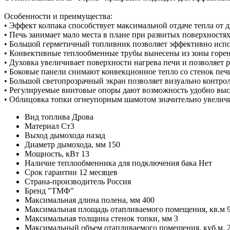
Особенности и преимущества:
• Эффект колпака способствует максимальной отдаче тепла от 
• Печь занимает мало места в плане при развитых поверхностях
• Большой герметичный топливник позволяет эффективно испо
• Конвективные теплообменные трубы вынесены из зоны горен
• Духовка увеличивает поверхности нагрева печи и позволяет 
• Боковые панели снимают конвекционное тепло со стенок пе
• Большой светопрозрачный экран позволяет визуально контро
• Регулируемые винтовые опоры дают возможность удобно выс
• Облицовка топки огнеупорным шамотом значительно увеличи
Вид топлива
Дрова
Материал
Ст3
Выход дымохода
назад
Диаметр дымохода, мм
150
Мощность, кВт
13
Наличие теплообменника для подключения бака
Нет
Срок гарантии
12 месяцев
Страна-производитель
Россия
Бренд
"ТМФ"
Максимальная длина полена, мм
400
Максимальная площадь отапливаемого помещения, кв.м
Максимальная толщина стенок топки, мм
3
Максимальный объем отапливаемого помещения, куб.м.