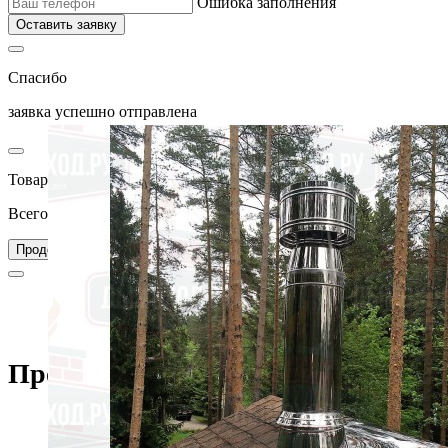
Ошибка заполнения
Оставить заявку
Спасибо
заявка успешно отправлена
Товар добавлен в корзину
Всего товаров в вашей корзине –
0
Перейти в корзину
Продолжить покупки
Главная
Дымоходы
Каталог дымоходов
Кровельные элементы
Проходка кровли (УПК)
Проходка кровли (УПК)