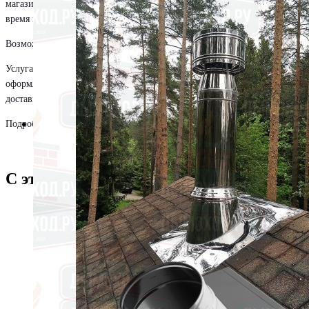
магазин. Заказ будет передан в указанный вами пункт, и в короткое
время наш сотрудник свяжется с вами для уточнения деталей.
Возможна доставка покупки на любую сумму.
Услуга предоставляется с понедельника по пятницу с 11 до 18 часов*,
оформляется минимум на день вперед. Водитель звонит за 2 часа до
доставки
Подробнее об условиях читайте в разделе
“Доставка и оплата”
.
С этим товаром покупают