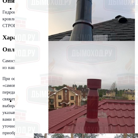
Описание
Гидроизолирующий элемент дымохода. Устанавливается на любой тип
кровли. Изготавливается из нержавеющей или оцинкованной стали
СТРОГО под угол кровли. Защищает от протечек.
Характеристики
Оплата и доставка
Самостоятельно забрать товар вы можете из любого нашего из любого
из наших магазинов. Адреса магазинов указаны
тут
.
При оформлении заказа выбирайте способ приобретения товара
«самовывоз», далее указывайте удобный вам магазин. Заказ будет
передан в указанный вами пункт, и в короткое время наш сотрудник
свяжется с вами для уточнения деталей. При оформлении заказа
выбирайте способ приобретения товара «самовывоз», далее
указывайте удобный вам магазин. Заказ будет передан в указанный
вами пункт, и в короткое время наш сотрудник свяжется с вами для
уточнения деталей. При оформлении заказа выбирайте способ
приобретения товара «самовывоз», далее указывайте удобный вам