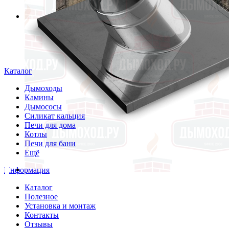
Каталог
Дымоходы
Камины
Дымососы
Силикат кальция
Печи для дома
Котлы
Печи для бани
Ещё
Информация
Каталог
Полезное
Установка и монтаж
Контакты
Отзывы