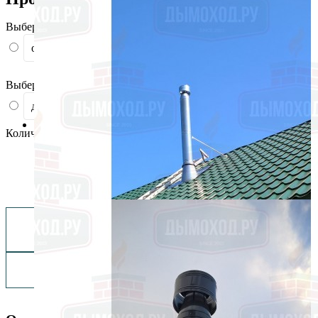
Выберите марку стали
оцинковка
нерж. 430
Выберите диаметр наружней трубы
до 180
от 200 до 250
от 260 до 300
Количество
Купить 1 947 ₽
Заказать монтаж изделия